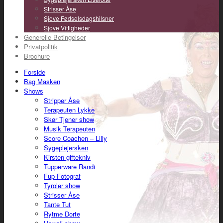
Strisser Åse
Sjove Fødselsdagshilsner
Sjove Vittigheder
Generelle Betingelser
Privatpolitik
Brochure
Forside
Bag Masken
Shows
Stripper Åse
Terapeuten Lykke
Skør Tjener show
Musik Terapeuten
Score Coachen – Lilly
Sygeplejersken
Kirsten giftekniv
Tupperware Randi
Fup-Fotograf
Tyroler show
Strisser Åse
Tante Tut
Rytme Dorte