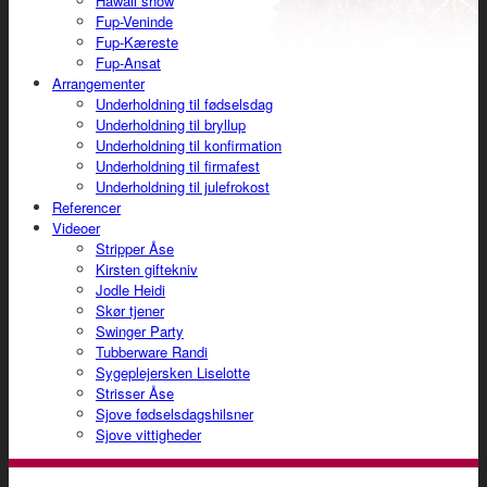
Hawaii show
Fup-Veninde
Fup-Kæreste
Fup-Ansat
Arrangementer
Underholdning til fødselsdag
Underholdning til bryllup
Underholdning til konfirmation
Underholdning til firmafest
Underholdning til julefrokost
Referencer
Videoer
Stripper Åse
Kirsten giftekniv
Jodle Heidi
Skør tjener
Swinger Party
Tubberware Randi
Sygeplejersken Liselotte
Strisser Åse
Sjove fødselsdagshilsner
Sjove vittigheder