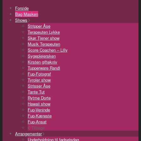
Forside
Bag Masken
Shows
Stripper Åse
Terapeuten Lykke
Skør Tjener show
Musik Terapeuten
Score Coachen – Lilly
Sygeplejersken
Kirsten giftekniv
Tupperware Randi
Fup-Fotograf
Tyroler show
Strisser Åse
Tante Tut
Rytme Dorte
Hawaii show
Fup-Veninde
Fup-Kæreste
Fup-Ansat
Tilbage
Arrangementer
Underholdning til fødselsdag