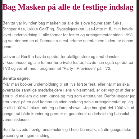
Bag Masken på alle de festlige indslag
Benitta var kvinden bag masken på alle de sjove figurer som f.eks.
Stripper Åse, Lykke Gør-Ting, Sygeplejersken Lise-Lotte m.fl. Hun havde
lavet underholdning til alle former for fester og arrangementer siden 1998,
og var dermed en af Danmarks mest erfarne entertainere inden for denne
genre.
Udover at Benitta havde optrådt for utallige store og små danske
virksomheder og alle former for private fester, havde hun også optrådt på
TV3 og været med i programmet “Party i Provinsen” på TV2.
Benitta sagde:
”Når man booker underholdning til sit livs første fest, eller når man skal
overraske samtlige medarbejdere i ens virksomhed, er det vigtigt at der er
stor tillid mellem dig som kunde og mig som entertainer. Derfor lægger jeg
stor vægt på en god kommunikation omkring selve arrangementet og jeg
er altid 100% i fokus, når jeg udfører showet. Jeg har gjort det 1000-vis af
gange, så både kunder og gæster er garanteret underholdning i absolut
verdensklasse.
Benitta lavede i øvrigt underholdning i hele Danmark, så din geografiske
placering er ingen hindring.