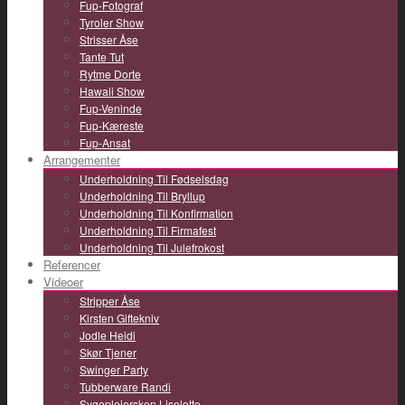
Fup-Fotograf
Tyroler Show
Strisser Åse
Tante Tut
Rytme Dorte
Hawaii Show
Fup-Veninde
Fup-Kæreste
Fup-Ansat
Arrangementer
Underholdning Til Fødselsdag
Underholdning Til Bryllup
Underholdning Til Konfirmation
Underholdning Til Firmafest
Underholdning Til Julefrokost
Referencer
Videoer
Stripper Åse
Kirsten Giftekniv
Jodle Heidi
Skør Tjener
Swinger Party
Tubberware Randi
Sygeplejersken Liselotte