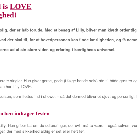
 is
LOVE
ighed!
lig, der er håb forude. Med et besøg af Lilly, bliver man klædt ordentlig
hvad der skal til, for at hovedpersonen kan finde kærligheden, og få nem
 gerne ud af sin store viden og erfaring i kærligheds universet.
rate singler. Hun giver gerne, gode (i følge hende selv) råd til både gæster o
man har Lilly LOVE.
edperson, som flettes ind i showet – så det dermed bliver et sjovt og personli
achen indtager festen
Lilly. Hun griber fat om de udfordringer, der evt. måtte være – også selvom v
er, der med sikkerhed aldrig er set eller hørt før.