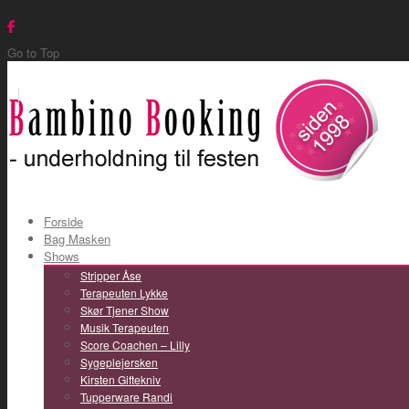
Go to Top
Forside
Bag Masken
Shows
Stripper Åse
Terapeuten Lykke
Skør Tjener Show
Musik Terapeuten
Score Coachen – Lilly
Sygeplejersken
Kirsten Giftekniv
Tupperware Randi