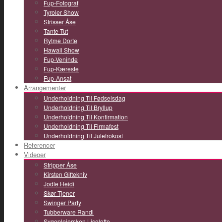
Fup-Fotograf
Tyroler Show
Strisser Åse
Tante Tut
Rytme Dorte
Hawaii Show
Fup-Veninde
Fup-Kæreste
Fup-Ansat
Arrangementer
Underholdning Til Fødselsdag
Underholdning Til Bryllup
Underholdning Til Konfirmation
Underholdning Til Firmafest
Underholdning Til Julefrokost
Referencer
Videoer
Stripper Åse
Kirsten Giftekniv
Jodle Heidi
Skør Tjener
Swinger Party
Tubberware Randi
Sygeplejersken Liselotte