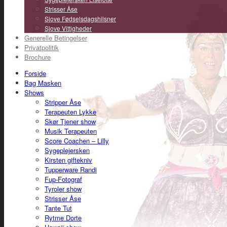
Strisser Åse
Sjove Fødselsdagshilsner
Sjove Vittigheder
Generelle Betingelser
Privatpolitik
Brochure
Forside
Bag Masken
Shows
Stripper Åse
Terapeuten Lykke
Skør Tjener show
Musik Terapeuten
Score Coachen – Lilly
Sygeplejersken
Kirsten giftekniv
Tupperware Randi
Fup-Fotograf
Tyroler show
Strisser Åse
Tante Tut
Rytme Dorte