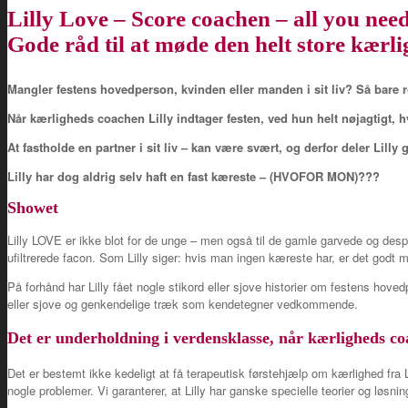
Lilly Love – Score coachen – all you need
Gode råd til at møde den helt store kærl
Mangler festens hovedperson, kvinden eller manden i sit liv? Så bare ro
Når kærligheds coachen Lilly indtager festen, ved hun helt nøjagtigt, 
At fastholde en partner i sit liv – kan være svært, og derfor deler Lilly
Lilly har dog aldrig selv haft en fast kæreste – (HVOFOR MON)???
Showet
Lilly LOVE er ikke blot for de unge – men også til de gamle garvede og despe
ufiltrerede facon. Som Lilly siger: hvis man ingen kæreste har, er det godt 
På forhånd har Lilly fået nogle stikord eller sjove historier om festens hov
eller sjove og genkendelige træk som kendetegner vedkommende.
Det er underholdning i verdensklasse, når kærligheds co
Det er bestemt ikke kedeligt at få terapeutisk førstehjælp om kærlighed fra 
nogle problemer. Vi garanterer, at Lilly har ganske specielle teorier og løsning