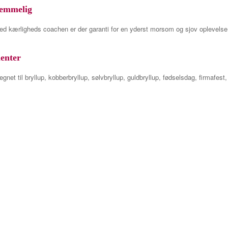
glemmelig
d kærligheds coachen er der garanti for en yderst morsom og sjov oplevels
menter
 til bryllup, kobberbryllup, sølvbryllup, guldbryllup, fødselsdag, firmafest, ju