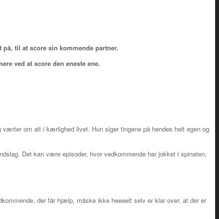
t på, til at score sin kommende partner.
mere ved at score den eneste ene.
g værter om alt i kærlighed livet. Hun siger tingene på hendes helt egen og
gt indslag. Det kan være episoder, hvor vedkommende har jokket i spinaten,
edkommende, der får hjælp, måske ikke heeeelt selv er klar over, at der er