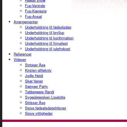
Hawaii show
Fup-Veninde
Fup-Kæreste
Fup-Ansat
Arrangementer
Underholdning til fødselsdag
Underholdning til bryllup
Underholdning til konfirmation
Underholdning til firmafest
Underholdning til julefrokost
Referencer
Videoer
Stripper Åse
Kirsten giftekniv
Jodle Heidi
Skør tjener
Swinger Party
Tubberware Randi
Sygeplejersken Liselotte
Strisser Åse
Sjove fødselsdagshilsner
Sjove vittigheder