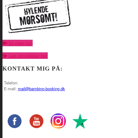
Se video her!
Læs anmeldelser her!
KONTAKT MIG PÅ:
Telefon:
E-mail:
mail@bambino-booking.dk