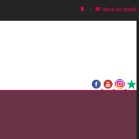
|
Send en email