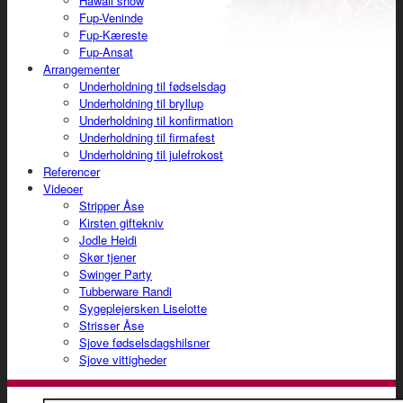
Hawaii show
Fup-Veninde
Fup-Kæreste
Fup-Ansat
Arrangementer
Underholdning til fødselsdag
Underholdning til bryllup
Underholdning til konfirmation
Underholdning til firmafest
Underholdning til julefrokost
Referencer
Videoer
Stripper Åse
Kirsten giftekniv
Jodle Heidi
Skør tjener
Swinger Party
Tubberware Randi
Sygeplejersken Liselotte
Strisser Åse
Sjove fødselsdagshilsner
Sjove vittigheder