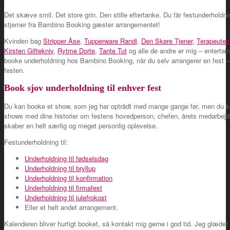
Det skæve smil. Det store grin. Den stille eftertanke. Du får festunderholdnin
stjerner fra Bambino Booking gæster arrangementet!
Kvinden bag
Stripper Åse
,
Tupperware Randi
,
Den Skøre Tjener
,
Terapeuten
Kirsten Giftekniv
,
Rytme Dorte
,
Tante Tut
og alle de andre er mig – entertai
booke underholdning hos Bambino Booking, når du selv arrangerer en fest 
festen.
Book sjov underholdning til enhver fest
Du kan booke et show, som jeg har optrådt med mange gange før, men du ka
shows med dine historier om festens hovedperson, chefen, årets medarbejder
skaber en helt særlig og meget personlig oplevelse.
Festunderholdning til:
Underholdning til fødselsdag
Underholdning til bryllup
Underholdning til konfirmation
Underholdning til firmafest
Underholdning til julefrokost
Eller et helt andet arrangement.
Kalenderen bliver hurtigt booket, så kontakt mig gerne i god tid. Jeg glæder 