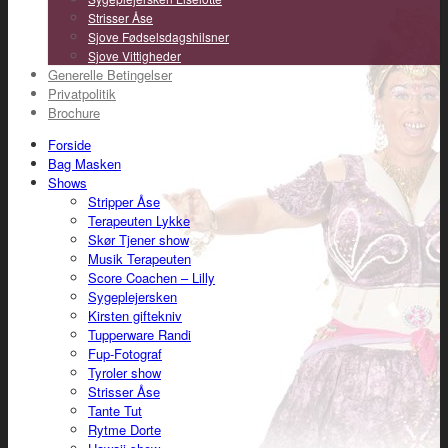
Strisser Åse
Sjove Fødselsdagshilsner
Sjove Vittigheder
Generelle Betingelser
Privatpolitik
Brochure
Forside
Bag Masken
Shows
Stripper Åse
Terapeuten Lykke
Skør Tjener show
Musik Terapeuten
Score Coachen – Lilly
Sygeplejersken
Kirsten giftekniv
Tupperware Randi
Fup-Fotograf
Tyroler show
Strisser Åse
Tante Tut
Rytme Dorte