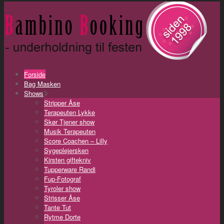
Forside
Bag Masken
Shows
Stripper Åse
Terapeuten Lykke
Skør Tjener show
Musik Terapeuten
Score Coachen – Lilly
Sygeplejersken
Kirsten giftekniv
Tupperware Randi
Fup-Fotograf
Tyroler show
Strisser Åse
Tante Tut
Rytme Dorte