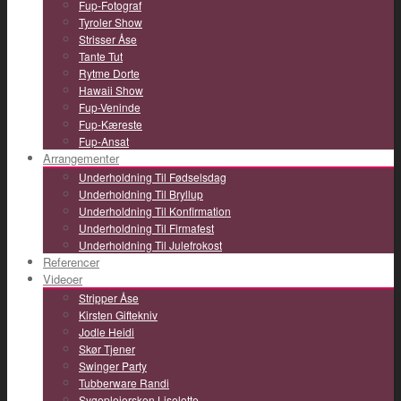
Fup-Fotograf
Tyroler Show
Strisser Åse
Tante Tut
Rytme Dorte
Hawaii Show
Fup-Veninde
Fup-Kæreste
Fup-Ansat
Arrangementer
Underholdning Til Fødselsdag
Underholdning Til Bryllup
Underholdning Til Konfirmation
Underholdning Til Firmafest
Underholdning Til Julefrokost
Referencer
Videoer
Stripper Åse
Kirsten Giftekniv
Jodle Heidi
Skør Tjener
Swinger Party
Tubberware Randi
Sygeplejersken Liselotte