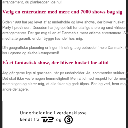
arrangement, du planlægger lige nu!
Vælg en entertainer med mere end 7000 shows bag sig
Siden 1998 har jeg levet af at underholde og lave shows, der bliver husket.
Party i provinsen. Desuden har jeg optrådt for utallige store og små virksomh
arrangementer. Det gør mig til en af Danmarks mest erfarne entertainere. Så
med lattergaranti, er du i trygge hænder hos mig.
Din geografiske placering er ingen hindring. Jeg optræder i hele Danmark, hvor
lys i øjnene og skabe kæmpesmil!
Få et fantastisk show, der bliver husket for altid
Jeg går gerne lige til grænsen, når jer underholder. Ja, sommetider stikker j
Det skal ikke være nogen hemmelighed! Men altid med respekt for de mennes
stemningen og sikrer mig, at alle føler sig godt tilpas. For jeg ved, hvor meg
andre deltagere.