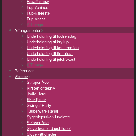
Hawaii show
Fup-Veninde
Fup-Kæreste
Fup-Ansat
Tilbage
Arrangementer
Underholdning til fødselsdag
Underholdning til bryllup
Underholdning til konfirmation
Underholdning til firmafest
Underholdning til julefrokost
Tilbage
Referencer
Videoer
Stripper Åse
Kirsten giftekniv
Jodle Heidi
Skør tjener
Swinger Party
Tubberware Randi
Sygeplejersken Liselotte
Strisser Åse
Sjove fødselsdagshilsner
Sjove vittigheder