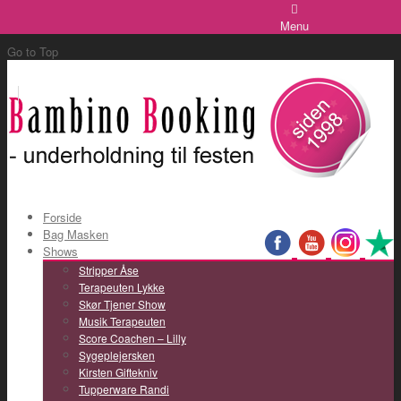
|
Send en email
Menu
Go to Top
Forside
Bag Masken
Shows
Stripper Åse
Terapeuten Lykke
Skør Tjener Show
Musik Terapeuten
Score Coachen – Lilly
Sygeplejersken
Kirsten Giftekniv
Tupperware Randi