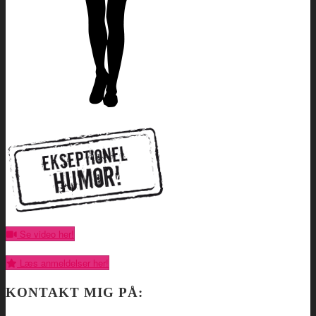
Se video her!
Læs anmeldelser her!
KONTAKT MIG PÅ: