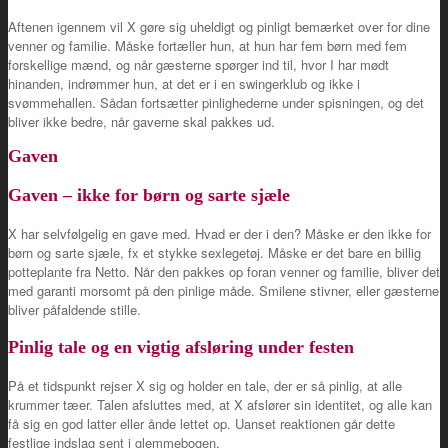
Aftenen igennem vil X gøre sig uheldigt og pinligt bemærket over for dine
venner og familie. Måske fortæller hun, at hun har fem børn med fem
forskellige mænd, og når gæsterne spørger ind til, hvor I har mødt
hinanden, indrømmer hun, at det er i en swingerklub og ikke i
svømmehallen. Sådan fortsætter pinlighederne under spisningen, og det
bliver ikke bedre, når gaverne skal pakkes ud.
Gaven
Gaven – ikke for børn og sarte sjæle
X har selvfølgelig en gave med. Hvad er der i den? Måske er den ikke for
børn og sarte sjæle, fx et stykke sexlegetøj. Måske er det bare en billig
potteplante fra Netto. Når den pakkes op foran venner og familie, bliver det
med garanti morsomt på den pinlige måde. Smilene stivner, eller gæsterne
bliver påfaldende stille.
Pinlig tale og en vigtig afsløring under festen
På et tidspunkt rejser X sig og holder en tale, der er så pinlig, at alle
krummer tæer. Talen afsluttes med, at X afslører sin identitet, og alle kan
få sig en god latter eller ånde lettet op. Uanset reaktionen går dette
festlige indslag sent i glemmebogen.