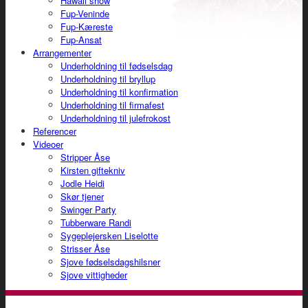
Hawaii show
Fup-Veninde
Fup-Kæreste
Fup-Ansat
Arrangementer
Underholdning til fødselsdag
Underholdning til bryllup
Underholdning til konfirmation
Underholdning til firmafest
Underholdning til julefrokost
Referencer
Videoer
Stripper Åse
Kirsten giftekniv
Jodle Heidi
Skør tjener
Swinger Party
Tubberware Randi
Sygeplejersken Liselotte
Strisser Åse
Sjove fødselsdagshilsner
Sjove vittigheder