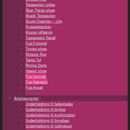
Terapeuten Lykke
Skør Tjener show
Musik Terapeuten
Score Coachen – Lilly
Sygeplejersken
Kirsten giftekniv
Tupperware Randi
Fup-Fotograf
Tyroler show
Strisser Åse
Tante Tut
Rytme Dorte
Hawaii show
Fup-Veninde
Fup-Kæreste
Fup-Ansat
Tilbage
Arrangementer
Underholdning til fødselsdag
Underholdning til bryllup
Underholdning til konfirmation
Underholdning til firmafest
Underholdning til julefrokost