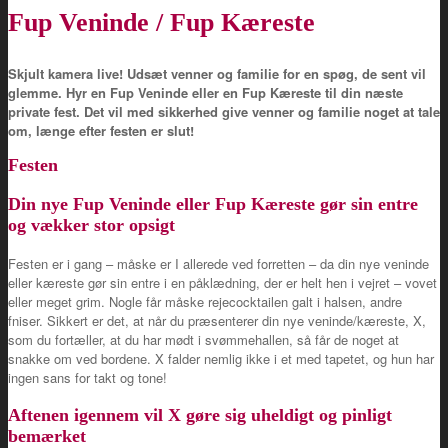
Fup Veninde / Fup Kæreste
Skjult kamera live! Udsæt venner og familie for en spøg, de sent vil
glemme. Hyr en Fup Veninde eller en Fup Kæreste til din næste
private fest. Det vil med sikkerhed give venner og familie noget at tale
om, længe efter festen er slut!
Festen
Din nye Fup Veninde eller Fup Kæreste gør sin entre
og vækker stor opsigt
Festen er i gang – måske er I allerede ved forretten – da din nye veninde
eller kæreste gør sin entre i en påklædning, der er helt hen i vejret – vovet
eller meget grim. Nogle får måske rejecocktailen galt i halsen, andre
fniser. Sikkert er det, at når du præsenterer din nye veninde/kæreste, X,
som du fortæller, at du har mødt i svømmehallen, så får de noget at
snakke om ved bordene. X falder nemlig ikke i et med tapetet, og hun har
ingen sans for takt og tone!
Aftenen igennem vil X gøre sig uheldigt og pinligt
bemærket