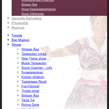
Strisser Åse
Sjove Fødselsdagshilsner
Sjove Vittigheder
Generelle Betingelser
Privatpolitik
Brochure
Forside
Bag Masken
Shows
Stripper Åse
Terapeuten Lykke
Skør Tjener show
Musik Terapeuten
Score Coachen – Lilly
Sygeplejersken
Kirsten giftekniv
Tupperware Randi
Fup-Fotograf
Tyroler show
Strisser Åse
Tante Tut
Rytme Dorte