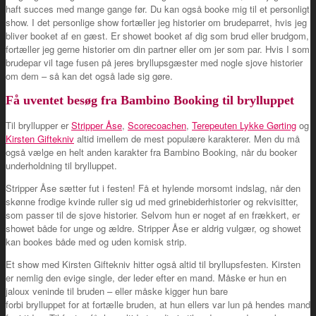
haft succes med mange gange før. Du kan også booke mig til et personligt
show. I det personlige show fortæller jeg historier om brudeparret, hvis jeg
bliver booket af en gæst. Er showet booket af dig som brud eller brudgom,
fortæller jeg gerne historier om din partner eller om jer som par. Hvis I som
brudepar vil tage fusen på jeres bryllupsgæster med nogle sjove historier
om dem – så kan det også lade sig gøre.
Få uventet besøg fra Bambino Booking til brylluppet
Til bryllupper er
Stripper Åse
,
Scorecoachen
,
Terepeuten Lykke Gørting
og
Kirsten Giftekniv
altid imellem de mest populære karakterer. Men du må
også vælge en helt anden karakter fra Bambino Booking, når du booker
underholdning til brylluppet.
Stripper Åse sætter fut i festen! Få et hylende morsomt indslag, når den
skønne frodige kvinde ruller sig ud med grinebiderhistorier og rekvisitter,
som passer til de sjove historier. Selvom hun er noget af en frækkert, er
showet både for unge og ældre. Stripper Åse er aldrig vulgær, og showet
kan bookes både med og uden komisk strip.
Et show med Kirsten Giftekniv hitter også altid til bryllupsfesten. Kirsten
er nemlig den evige single, der leder efter en mand. Måske er hun en
jaloux veninde til bruden – eller måske kigger hun bare
forbi brylluppet for at fortælle bruden, at hun ellers var lun på hendes mand