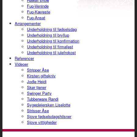
Hawaii show
Fup-Veninde
Fup-Kæreste
Fup-Ansat
Arrangementer
Underholdning til fødselsdag
Underholdning til bryllup
Underholdning til konfirmation
Underholdning til firmafest
Underholdning til julefrokost
Referencer
Videoer
Stripper Åse
Kirsten giftekniv
Jodle Heidi
Skør tjener
Swinger Party
Tubberware Randi
Sygeplejersken Liselotte
Strisser Åse
Sjove fødselsdagshilsner
Sjove vittigheder