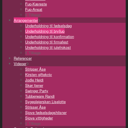
Fup-Kæreste
Fup-Ansat
Tilbage
Arrangementer
Underholdning til fødselsdag
Underholdning til bryllup
Underholdning til konfirmation
Underholdning til firmafest
Underholdning til julefrokost
Tilbage
Referencer
Videoer
Stripper Åse
Kirsten giftekniv
Jodle Heidi
Skør tjener
Swinger Party
Tubberware Randi
Sygeplejersken Liselotte
Strisser Åse
Sjove fødselsdagshilsner
Sjove vittigheder
Tilbage