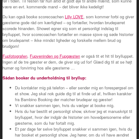
før i tiden. Til festen får hun altid et godt øje til andre mænd, som kunne
være en evt. kommende mand – det bliver ikke kedeligt!
Du kan også booke scorecoachen
Lilly LOVE
, som kommer forbi og giver
gæsterne gode råd om kærlighed – og fortæller, hvordan brudeparret
scorede hinanden. Showet egner sig som et personligt indslag til
brylluppet, hvor scorecoachen fortæller en masse sjove og søde historier
om brudeparret – ikke mindst ligheder og forskelle mellem brud og
brudgom!
Fupfotografen
,
Fupveninden og Fupgæsten
er også tit et hit til brylluppet.
Ingen af de tre gæster er dem, de giver sig ud for! Glæd dig til at se højt
humør og forvirring hos alle gæsterne …
Sådan booker du underholdning til bryllup:
Du kontakter mig på telefon – eller sender mig en forespørgsel om
et show. Jeg skal nok guide dig til at finde ud af, hvilken karakter
fra Bambino Booking der matcher brudepar og gæster!
Vi snakker sammen igen, hvis du vælger at booke mig.
Hvis du har bestilt et personligt show, skriver jeg et manuskript til
brylluppet, hvor der indgår de historier om hovedpersonerne eller
gæsterne, som du har fortalt mig.
Et par dage før selve brylluppet snakker vi sammen igen, hvis du
har booket et personligt show. Jeg hører, om du vil have ændret