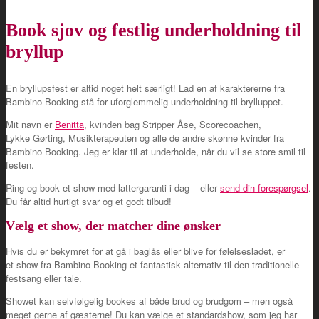
Book sjov og festlig underholdning til
bryllup
En bryllupsfest er altid noget helt særligt! Lad en af karaktererne fra
Bambino Booking stå for uforglemmelig underholdning til brylluppet.
Mit navn er
Benitta
, kvinden bag Stripper Åse, Scorecoachen,
Lykke Gørting, Musikterapeuten og alle de andre skønne kvinder fra
Bambino Booking. Jeg er klar til at underholde, når du vil se store smil til
festen.
Ring
og book et show med lattergaranti i dag – eller
send din forespørgsel
.
Du får altid hurtigt svar og et godt tilbud!
Vælg et show, der matcher dine ønsker
Hvis du er bekymret for at gå i baglås eller blive for følelsesladet, er
et show fra Bambino Booking et fantastisk alternativ til den traditionelle
festsang eller tale.
Showet kan selvfølgelig bookes af både brud og brudgom – men også
meget gerne af gæsterne! Du kan vælge et standardshow, som jeg har