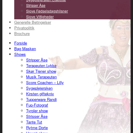
Strisser Åse
Sjove Fødselsdagshilsner
Sjove Vittigheder
Generelle Betingelser
Privatpolitik
Brochure
Forside
Bag Masken
Shows
Stripper Åse
Terapeuten Lykke
Skør Tjener show
Musik Terapeuten
Score Coachen – Lilly
Sygeplejersken
Kirsten giftekniv
Tupperware Randi
Fup-Fotograf
Tyroler show
Strisser Åse
Tante Tut
Rytme Dorte