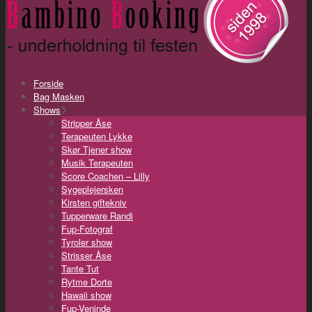
Forside
Bag Masken
Shows
Stripper Åse
Terapeuten Lykke
Skør Tjener show
Musik Terapeuten
Score Coachen – Lilly
Sygeplejersken
Kirsten giftekniv
Tupperware Randi
Fup-Fotograf
Tyroler show
Strisser Åse
Tante Tut
Rytme Dorte
Hawaii show
Fup-Veninde