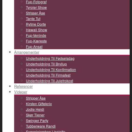
Fup-Fotograf
Tyroler Show
Strisser Åse
Tante Tut
Rytme Dorte
Hawaii Show
Fup-Veninde
Fup-Kæreste
Fup-Ansat
Arrangementer
Underholdning Til Fødselsdag
Underholdning Til Bryllup
Underholdning Til Konfirmation
Underholdning Til Firmafest
Underholdning Til Julefrokost
Referencer
Videoer
Stripper Åse
Kirsten Giftekniv
Jodle Heidi
Skør Tjener
Swinger Party
Tubberware Randi
Sygeplejersken Liselotte