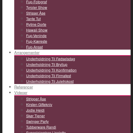
Fup-Fotograf
Tyroler Show
Strisser Åse
Tante Tut
Rytme Dorte
Hawaii Show
Fup-Veninde
Fup-Kæreste
Fup-Ansat
Arrangementer
Underholdning Til Fødselsdag
Underholdning Til Bryllup
Underholdning Til Konfirmation
Underholdning Til Firmafest
Underholdning Til Julefrokost
Referencer
Videoer
Stripper Åse
Kirsten Giftekniv
Jodle Heidi
Skør Tjener
Swinger Party
Tubberware Randi
Sygeplejersken Liselotte