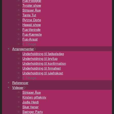
Fup-Fotograf
Tyroler show
Strisser Åse
Tante Tut
Rytme Dorte
Hawaii show
Fup-Veninde
Fup-Kæreste
Fup-Ansat
Tilbage
Arrangementer
Underholdning til fødselsdag
Underholdning til bryllup
Underholdning til konfirmation
Underholdning til firmafest
Underholdning til julefrokost
Tilbage
Referencer
Videoer
Stripper Åse
Kirsten giftekniv
Jodle Heidi
Skør tjener
Swinger Party