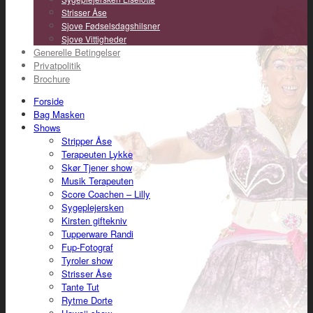
Strisser Åse
Sjove Fødselsdagshilsner
Sjove Vittigheder
Generelle Betingelser
Privatpolitik
Brochure
Forside
Bag Masken
Shows
Stripper Åse
Terapeuten Lykke
Skør Tjener show
Musik Terapeuten
Score Coachen – Lilly
Sygeplejersken
Kirsten giftekniv
Tupperware Randi
Fup-Fotograf
Tyroler show
Strisser Åse
Tante Tut
Rytme Dorte