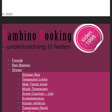
© 2026
Forside
Bag Masken
Shows
Stripper Åse
Terapeuten Lykke
Skør Tjener show
Musik Terapeuten
Score Coachen – Lilly
Sygeplejersken
Kirsten giftekniv
Tupperware Randi