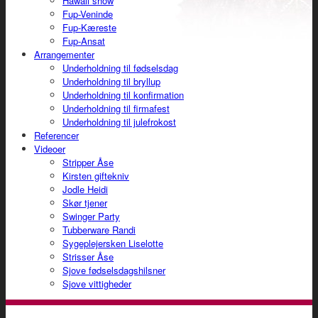
Hawaii show
Fup-Veninde
Fup-Kæreste
Fup-Ansat
Arrangementer
Underholdning til fødselsdag
Underholdning til bryllup
Underholdning til konfirmation
Underholdning til firmafest
Underholdning til julefrokost
Referencer
Videoer
Stripper Åse
Kirsten giftekniv
Jodle Heidi
Skør tjener
Swinger Party
Tubberware Randi
Sygeplejersken Liselotte
Strisser Åse
Sjove fødselsdagshilsner
Sjove vittigheder